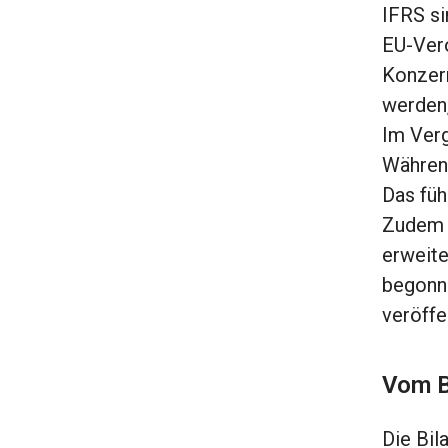
IFRS si
EU-Vero
Konzern
werden,
Im Verg
Während
Das füh
Zudem w
erweite
begonne
veröffe
Vom B
Die Bil