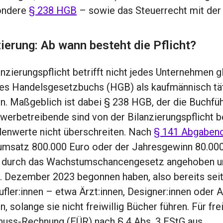
ondere
§ 238 HGB
– sowie das Steuerrecht mit der 
ierung: Ab wann besteht die Pflicht?
anzierungspflicht betrifft nicht jedes Unternehmen 
es Handelsgesetzbuchs (HGB) als kaufmännisch täti
en. Maßgeblich ist dabei § 238 HGB, der die Buchführ
werbetreibende sind von der Bilanzierungspflicht b
enwerte nicht überschreiten. Nach
§ 141 Abgabeno
msatz 800.000 Euro oder der Jahresgewinn 80.000
durch das Wachstumschancengesetz angehoben und g
 Dezember 2023 begonnen haben, also bereits seit
ufler:innen – etwa Ärzt:innen, Designer:innen oder 
en, solange sie nicht freiwillig Bücher führen. Für fr
uss-Rechnung (EÜR) nach § 4 Abs. 3 EStG aus.