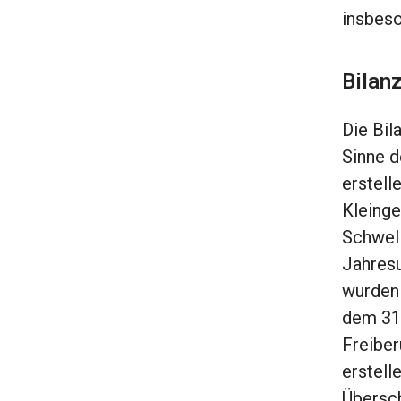
insbes
Bilanz
Die Bil
Sinne d
erstell
Kleinge
Schwell
Jahresu
wurden 
dem 31.
Freiber
erstell
Übersch