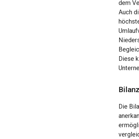
dem Ver
Auch d
höchste
Umlaufv
Nieders
Begleic
Diese k
Untern
Bilan
Die Bil
anerkan
ermögli
verglei