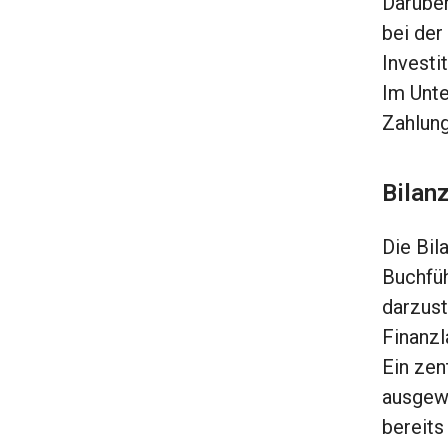
Darüber
bei der
Investi
Im Unte
Zahlung
Bilan
Die Bil
Buchfüh
darzust
Finanzl
Ein zen
ausgewi
bereits