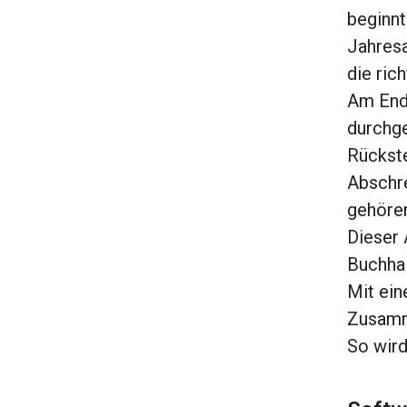
beginnt
Jahresa
die ric
Am Ende
durchge
Rückste
Abschre
gehöre
Dieser 
Buchhal
Mit ein
Zusamme
So wird