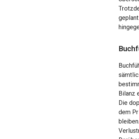
Trotzde
geplant
hingege
Buchf
Buchfüh
sämtlic
bestimm
Bilanz 
Die dop
dem Pri
bleiben
Verlust